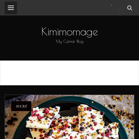
.
Kimimomage
My Culinar Blog
Étiquette :
fruits rouges
SUCRÉ